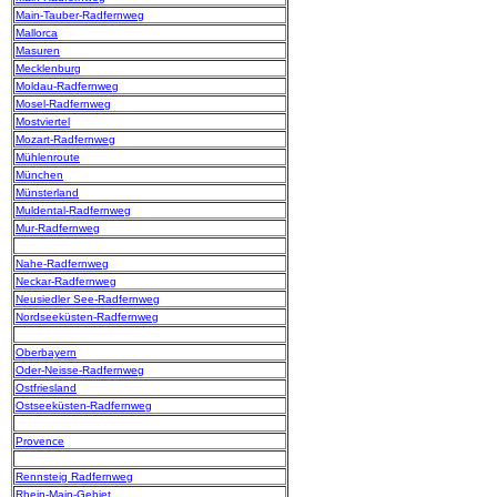
Main-Tauber-Radfernweg
Mallorca
Masuren
Mecklenburg
Moldau-Radfernweg
Mosel-Radfernweg
Mostviertel
Mozart-Radfernweg
Mühlenroute
München
Münsterland
Muldental-Radfernweg
Mur-Radfernweg
Nahe-Radfernweg
Neckar-Radfernweg
Neusiedler See-Radfernweg
Nordseeküsten-Radfernweg
Oberbayern
Oder-Neisse-Radfernweg
Ostfriesland
Ostseeküsten-Radfernweg
Provence
Rennsteig Radfernweg
Rhein-Main-Gebiet