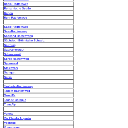
Rhein-Radfernweg
Romantische Straße
Rügen
Ruhr-Radfernweg
Saale-Radfernweg
Saar-Radfernweg
Saarland-Radfernweg
Sächsisch-Böhmische Schweiz
Salzburg
Salzkammergut
Schwarzwald
Spree-Radfernweg
Spreewald
Steiermark
Stuttgart
Sütirol
Taubertal-Radfernweg
Tauern-Radfernweg
Teneriffa
Tour de Baroque
TransAlp
Veneto
Via Claudia Augusta
Vogtland
Vorpommern