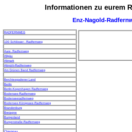
Informationen zu eurem 
Enz-Nagold-Radfern
RADFERNWEG
100 Schlösser - Radfernweg
Aare- Radfernweg
Allgäu
Altmark
Altmühl-Radfernweg
Am Grünen Band Radfernweg
Berchtesgadener Land
Berlin
Berlin-Kopenhagen Radfernweg
Bodensee-Radfernweg
Bodenseeradfernweg
Bodensee-Königssee-Radfernweg
Brandenburg
Bretagne
Burgenland
Burgenstraße-Radfernweg
Chiemgau