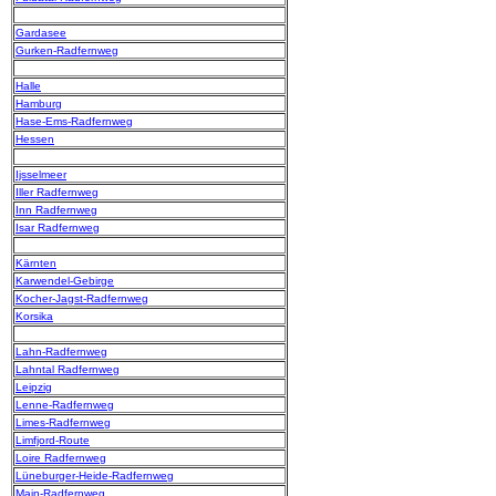
Gardasee
Gurken-Radfernweg
Halle
Hamburg
Hase-Ems-Radfernweg
Hessen
Ijsselmeer
Iller Radfernweg
Inn Radfernweg
Isar Radfernweg
Kärnten
Karwendel-Gebirge
Kocher-Jagst-Radfernweg
Korsika
Lahn-Radfernweg
Lahntal Radfernweg
Leipzig
Lenne-Radfernweg
Limes-Radfernweg
Limfjord-Route
Loire Radfernweg
Lüneburger-Heide-Radfernweg
Main-Radfernweg