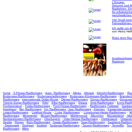
L'Equipe.
Gesund und fi
Radfahren. Ei
für erfolgreich
ganzheitliches
Viel Spaß bei
Fahrradfahren
Ich radle um d
von Heinz Hel
Rübe lernt Rad
Ausdauertrain
Radsport
home
-
5-Flüsse-Radfernweg
-
Aare- Radfernweg
-
Allgäu
-
Altmark
-
Altmühl-Radfernweg
-
Ra
Bodensee-Radfernweg
-
Bodenseeradfernweg
-
Bodensee-Königssee-Radfernweg
-
Branden
Radfernweg
-
internationale Dollar-Route
-
Diemel-Radfernweg
-
Donau-Radfernweg
-
Donaura
Treene-Sorge-Radfernweg
-
Eifel
-
Elbe-Radfernweg
-
Elsass
-
Ems-Radfernweg
-
Enns-Radf
Fünfseenland
-
Fulda-Radfernweg
-
Fünf-Flüsse-Radfernweg
-
Radfernweg Fuldatal
-
Gardas
Ijsselmeer
-
Iller Radfernweg
-
Inn Radfernweg
-
Isar Radfernweg
-
Kärnten
-
Karwendel-Gebir
Limes-Radfernweg
-
Limfjord-Route
-
Loire Radfernweg
-
Lüneburger-Heide-Radfernweg
-
M
Radfernweg
-
Mostviertel
-
Mozart-Radfernweg
-
Mühlenroute
-
München
-
Münsterland
-
Mul
Nordseeküsten-Radfernweg
-
Oberbayern
-
Oder-Neisse-Radfernweg
-
Ostfriesland
-
Ostseek
Straße
-
Rügen
-
Ruhr-Radfernweg
-
Saale-Radfernweg
-
Saar-Radfernweg
-
Saarland-Radfer
-
Steiermark
-
Stuttgart
-
Südtirol
-
Taubertal-Radfernweg
-
Tauern-Radfernweg
-
Teneriffa
-
Tou
Radfernweg
-
Wien