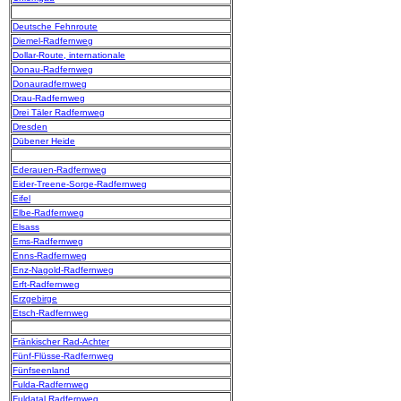
Deutsche Fehnroute
Diemel-Radfernweg
Dollar-Route, internationale
Donau-Radfernweg
Donauradfernweg
Drau-Radfernweg
Drei Täler Radfernweg
Dresden
Dübener Heide
Ederauen-Radfernweg
Eider-Treene-Sorge-Radfernweg
Eifel
Elbe-Radfernweg
Elsass
Ems-Radfernweg
Enns-Radfernweg
Enz-Nagold-Radfernweg
Erft-Radfernweg
Erzgebirge
Etsch-Radfernweg
Fränkischer Rad-Achter
Fünf-Flüsse-Radfernweg
Fünfseenland
Fulda-Radfernweg
Fuldatal Radfernweg